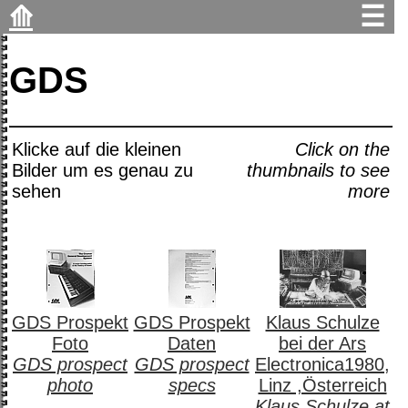
⟰
☰
GDS
Klicke auf die kleinen
Click on the
Bilder um es genau zu
thumbnails to see
sehen
more
GDS Prospekt
GDS Prospekt
Klaus Schulze
Foto
Daten
bei der Ars
GDS prospect
GDS prospect
Electronica1980,
photo
specs
Linz ,Österreich
Klaus Schulze at