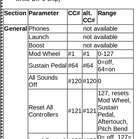
Section
Parameter
CC#
alt.
Range
CC#
General
Phones
not available
Launch
not available
Boost
not available
Mod Wheel
#1
#1
0-127
0=off,
Sustain Pedal
#64
#64
64=on
All Sounds
#120
#120
0
Off
127, resets
Mod Wheel,
Reset All
Sustain
#121
#121
Controllers
Pedal,
Aftertouch,
Pitch Bend
0= off, 127=