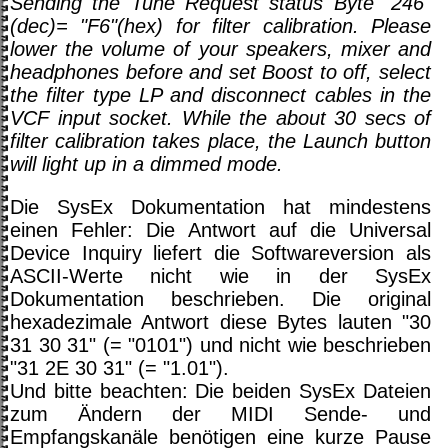
Sending the Tune Request status Byte "246"
(dec)= "F6"(hex) for filter calibration. Please
lower the volume of your speakers, mixer and
headphones before and set Boost to off, select
the filter type LP and disconnect cables in the
VCF input socket. While the about 30 secs of
filter calibration takes place, the Launch button
will light up in a dimmed mode.
Die SysEx Dokumentation hat mindestens
einen Fehler: Die Antwort auf die Universal
Device Inquiry liefert die Softwareversion als
ASCII-Werte nicht wie in der SysEx
Dokumentation beschrieben. Die original
hexadezimale Antwort diese Bytes lauten "30
31 30 31" (= "0101") und nicht wie beschrieben
"31 2E 30 31" (= "1.01").
Und bitte beachten: Die beiden SysEx Dateien
zum Ändern der MIDI Sende- und
Empfangskanäle benötigen eine kurze Pause