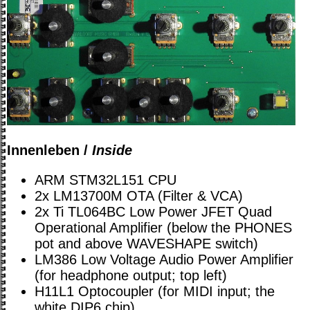
Innenleben /
Inside
ARM STM32L151 CPU
2x LM13700M OTA (Filter & VCA)
2x Ti TL064BC Low Power JFET Quad
Operational Amplifier (below the PHONES
pot and above WAVESHAPE switch)
LM386 Low Voltage Audio Power Amplifier
(for headphone output; top left)
H11L1 Optocoupler (for MIDI input; the
white DIP6 chip)