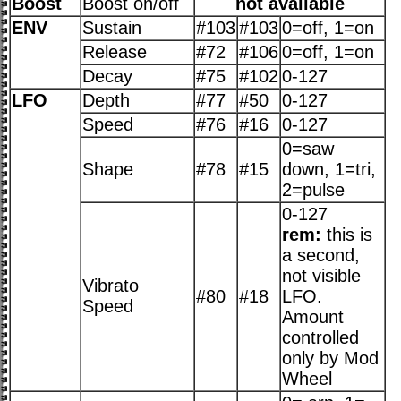
Boost
Boost on/off
not available
ENV
Sustain
#103
#103
0=off, 1=on
Release
#72
#106
0=off, 1=on
Decay
#75
#102
0-127
LFO
Depth
#77
#50
0-127
Speed
#76
#16
0-127
0=saw
Shape
#78
#15
down, 1=tri,
2=pulse
0-127
rem:
this is
a second,
not visible
Vibrato
#80
#18
LFO.
Speed
Amount
controlled
only by Mod
Wheel