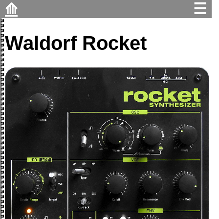
⟰
☰
Waldorf Rocket