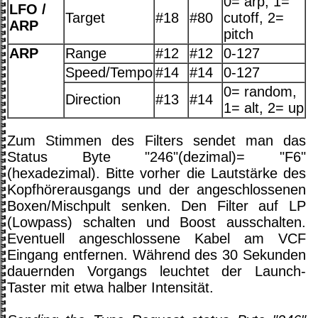
0= arp, 1=
LFO /
Target
#18
#80
cutoff, 2=
ARP
pitch
ARP
Range
#12
#12
0-127
Speed/Tempo
#14
#14
0-127
0= random,
Direction
#13
#14
1= alt, 2= up
Zum Stimmen des Filters sendet man das
Status Byte "246"(dezimal)= "F6"
(hexadezimal). Bitte vorher die Lautstärke des
Kopfhörerausgangs und der angeschlossenen
Boxen/Mischpult senken. Den Filter auf LP
(Lowpass) schalten und Boost ausschalten.
Eventuell angeschlossene Kabel am VCF
Eingang entfernen. Während des 30 Sekunden
dauernden Vorgangs leuchtet der Launch-
Taster mit etwa halber Intensität.