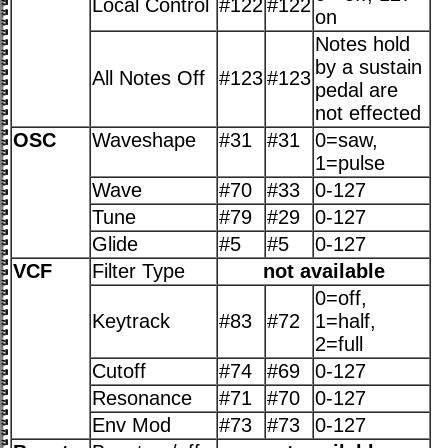
Local Control
#122
#122
on
Notes hold
by a sustain
All Notes Off
#123
#123
pedal are
not effected
OSC
Waveshape
#31
#31
0=saw,
1=pulse
Wave
#70
#33
0-127
Tune
#79
#29
0-127
Glide
#5
#5
0-127
VCF
Filter Type
not available
0=off,
Keytrack
#83
#72
1=half,
2=full
Cutoff
#74
#69
0-127
Resonance
#71
#70
0-127
Env Mod
#73
#73
0-127