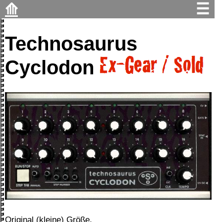
⟰
☰
Technosaurus
Cyclodon
Original (kleine) Größe.