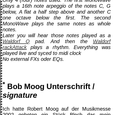
plays a 16th note arpeggio of the notes C, G
below, A flat a half step above and another C
one octave below the first. The second
MonoWave plays the same notes as whole
notes.
Later you will hear those notes played as a
Waldorf Q
pad. And then the
Waldorf
rackAttack
plays a rhythm. Everything was
played live and syced to midi clock
No external FXs oder EQs.
*
Bob Moog Unterschrift /
signature
Ich hatte Robert Moog auf der Musikmesse
2002 gebeten ein Stück Blech das mein