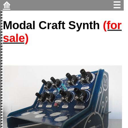
⟰
☰
Modal Craft Synth
(for
sale)